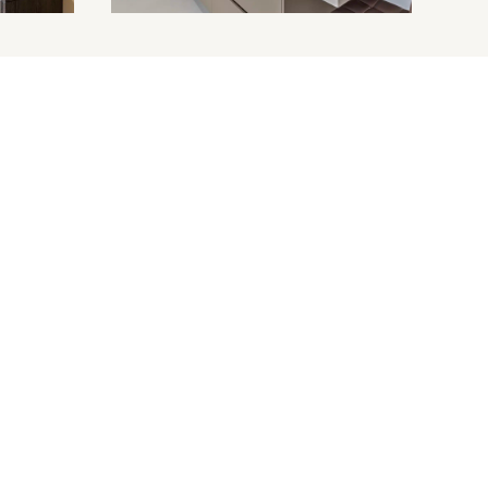
Over Tonies
Onze werkwijze
Geschiedenis van Tonies Keukens
Monteurs en logistiek
Team Tonies
MHK KeukenExpert
Service
Service melden
Garantie aanmelden
Handleidingen