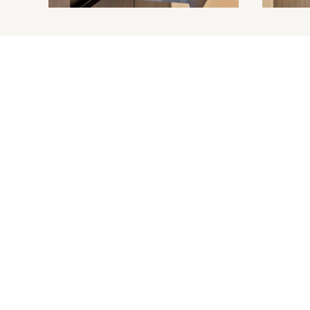
Oude Molenstraat 50
5342 GD Oss
0412-642627
info@tonieskeukens.nl
Openingstijden
Maandag: Gesloten