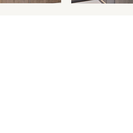
Keukens
Keukens
Renovaties
Merken
Keukenmagazine
Maatwerk
Woonkamer
Bijkeukens
Koffie- en wijncorner